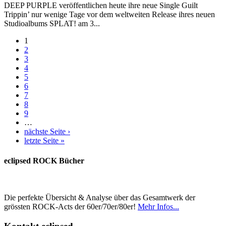
DEEP PURPLE veröffentlichen heute ihre neue Single Guilt
Trippin’ nur wenige Tage vor dem weltweiten Release ihres neuen
Studioalbums SPLAT! am 3...
1
2
3
4
5
6
7
8
9
…
nächste Seite ›
letzte Seite »
eclipsed ROCK Bücher
Die perfekte Übersicht & Analyse über das Gesamtwerk der
grössten ROCK-Acts der 60er/70er/80er!
Mehr Infos...