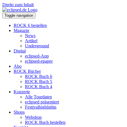
Direkt zum Inhalt
Toggle navigation
ROCK 6 bestellen
Magazin
News
Artikel
Underground
Digital
eclipsed-App
eclipsed-epaper
Abo
ROCK Bücher
ROCK Buch 6
ROCK Buch 5
ROCK Buch 4
Konzerte
Alle Tourdaten
eclipsed präsentiert
Festivalhighlights
Shops
Webshop
ROCK Buch bestellen