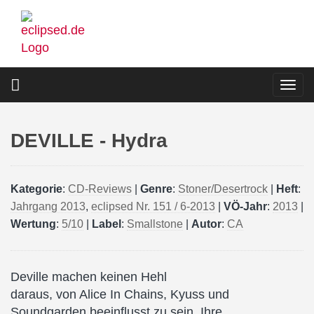
Direkt
zum
Inhalt
Togg
navi
DEVILLE - Hydra
Kategorie
:
CD-Reviews
|
Genre
:
Stoner/Desertrock
|
Heft
:
Jahrgang 2013
,
eclipsed Nr. 151 / 6-2013
|
VÖ-Jahr
:
2013
|
Wertung
:
5/10
|
Label
:
Smallstone
|
Autor
:
CA
Deville machen keinen Hehl
daraus, von Alice In Chains, Kyuss und
Soundgarden beeinflusst zu sein. Ihre