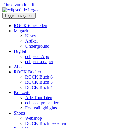
Direkt zum Inhalt
Toggle navigation
ROCK 6 bestellen
Magazin
News
Artikel
Underground
Digital
eclipsed-App
eclipsed-epaper
Abo
ROCK Bücher
ROCK Buch 6
ROCK Buch 5
ROCK Buch 4
Konzerte
Alle Tourdaten
eclipsed präsentiert
Festivalhighlights
Shops
Webshop
ROCK Buch bestellen