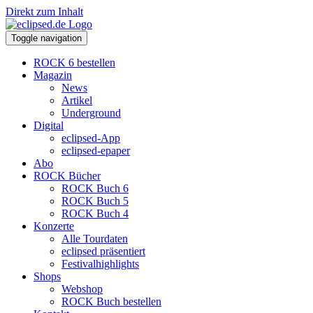
Direkt zum Inhalt
Toggle navigation
ROCK 6 bestellen
Magazin
News
Artikel
Underground
Digital
eclipsed-App
eclipsed-epaper
Abo
ROCK Bücher
ROCK Buch 6
ROCK Buch 5
ROCK Buch 4
Konzerte
Alle Tourdaten
eclipsed präsentiert
Festivalhighlights
Shops
Webshop
ROCK Buch bestellen