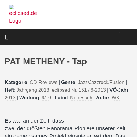
Direkt
zum
Inhalt
Togg
navi
PAT METHENY - Tap
Kategorie
:
CD-Reviews
|
Genre
:
Jazz/Jazzrock/Fusion
|
Heft
:
Jahrgang 2013
,
eclipsed Nr. 151 / 6-2013
|
VÖ-Jahr
:
2013
|
Wertung
:
9/10
|
Label
:
Nonesuch
|
Autor
:
WK
Es war an der Zeit, dass
zwei der größten Panorama-Pioniere unserer Zeit
ein gemeinsames Projekt einspielen würden. Das