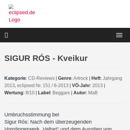
Direkt
zum
Inhalt
Togg
navi
SIGUR RÓS - Kveikur
Kategorie
:
CD-Reviews
|
Genre
:
Artrock
|
Heft
:
Jahrgang
2013
,
eclipsed Nr. 151 / 6-2013
|
VÖ-Jahr
:
2013
|
Wertung
:
8/10
|
Label
:
Beggars
|
Autor
:
MaB
Umbruchsstimmung bei
Sigur Rós: Nach dem überzeugenden
Vorgängerwerk „Valtari“ und dem Ausstieg von