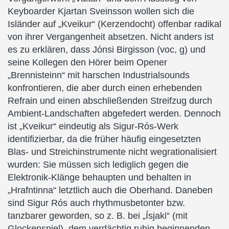
Keyboarder Kjartan Sveinsson wollen sich die
Isländer auf „Kveikur“ (Kerzendocht) offenbar radikal
von ihrer Vergangenheit absetzen. Nicht anders ist
es zu erklären, dass Jónsi Birgisson (voc, g) und
seine Kollegen den Hörer beim Opener
„Brennisteinn“ mit harschen Industrialsounds
konfrontieren, die aber durch einen erhebenden
Refrain und einen abschließenden Streifzug durch
Ambient-Landschaften abgefedert werden. Dennoch
ist „Kveikur“ eindeutig als Sigur-Rós-Werk
identifizierbar, da die früher häufig eingesetzten
Blas- und Streichinstrumente nicht wegrationalisiert
wurden: Sie müssen sich lediglich gegen die
Elektronik-Klänge behaupten und behalten in
„Hrafntinna“ letztlich auch die Oberhand. Daneben
sind Sigur Rós auch rhythmusbetonter bzw.
tanzbarer geworden, so z. B. bei „Ísjaki“ (mit
Glockenspiel), dem verdächtig ruhig beginnenden