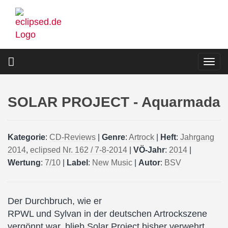
Direkt
zum
Inhalt
Togg
navi
SOLAR PROJECT - Aquarmada
Kategorie
:
CD-Reviews
|
Genre
:
Artrock
|
Heft
:
Jahrgang
2014
,
eclipsed Nr. 162 / 7-8-2014
|
VÖ-Jahr
:
2014
|
Wertung
:
7/10
|
Label
:
New Music
|
Autor
:
BSV
Der Durchbruch, wie er
RPWL und Sylvan in der deutschen Artrockszene
vergönnt war, blieb Solar Project bisher verwehrt.