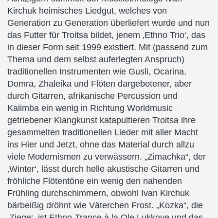
Kirchuk heimisches Liedgut, welches von
Generation zu Generation überliefert wurde und nun
das Futter für Troitsa bildet, jenem ‚Ethno Trio‘, das
in dieser Form seit 1999 existiert. Mit (passend zum
Thema und dem selbst auferlegten Anspruch)
traditionellen Instrumenten wie Gusli, Ocarina,
Domra, Zhaleika und Flöten dargebotener, aber
durch Gitarren, afrikanische Percussion und
Kalimba ein wenig in Richtung Worldmusic
getriebener Klangkunst katapultieren Troitsa ihre
gesammelten traditionellen Lieder mit aller Macht
ins Hier und Jetzt, ohne das Material durch allzu
viele Modernismen zu verwässern. „Zimachka“, der
‚Winter‘, lässt durch helle akustische Gitarren und
fröhliche Flötentöne ein wenig den nahenden
Frühling durchschimmern, obwohl Ivan Kirchuk
bärbeißig dröhnt wie Väterchen Frost. „Kozka“, die
‚Ziege‘, ist Ethno-Trance à la Ole Lukkoye und das