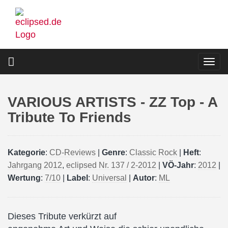
Direkt
zum
Inhalt
Togg
navi
VARIOUS ARTISTS - ZZ Top - A
Tribute To Friends
Kategorie
:
CD-Reviews
|
Genre
:
Classic Rock
|
Heft
:
Jahrgang 2012
,
eclipsed Nr. 137 / 2-2012
|
VÖ-Jahr
:
2012
|
Wertung
:
7/10
|
Label
:
Universal
|
Autor
:
ML
Dieses Tribute verkürzt auf