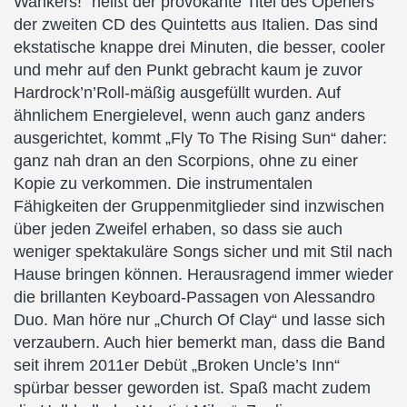
Wankers!“ heißt der provokante Titel des Openers
der zweiten CD des Quintetts aus Italien. Das sind
ekstatische knappe drei Minuten, die besser, cooler
und mehr auf den Punkt gebracht kaum je zuvor
Hardrock’n’Roll-mäßig ausgefüllt wurden. Auf
ähnlichem Energielevel, wenn auch ganz anders
ausgerichtet, kommt „Fly To The Rising Sun“ daher:
ganz nah dran an den Scorpions, ohne zu einer
Kopie zu verkommen. Die instrumentalen
Fähigkeiten der Gruppenmitglieder sind inzwischen
über jeden Zweifel erhaben, so dass sie auch
weniger spektakuläre Songs sicher und mit Stil nach
Hause bringen können. Herausragend immer wieder
die brillanten Keyboard-Passagen von Alessandro
Duo. Man höre nur „Church Of Clay“ und lasse sich
verzaubern. Auch hier bemerkt man, dass die Band
seit ihrem 2011er Debüt „Broken Uncle’s Inn“
spürbar besser geworden ist. Spaß macht zudem