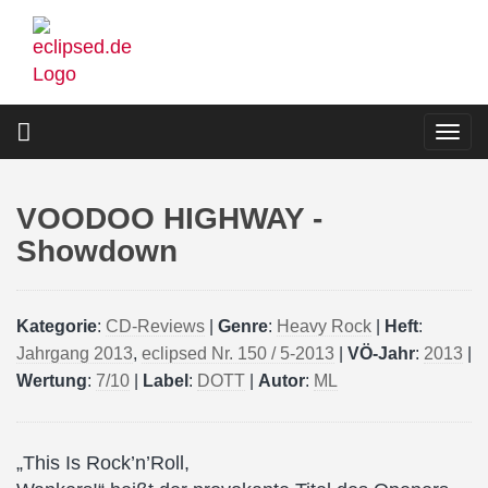
Direkt
zum
Inhalt
Togg
navi
VOODOO HIGHWAY -
Showdown
Kategorie
:
CD-Reviews
|
Genre
:
Heavy Rock
|
Heft
:
Jahrgang 2013
,
eclipsed Nr. 150 / 5-2013
|
VÖ-Jahr
:
2013
|
Wertung
:
7/10
|
Label
:
DOTT
|
Autor
:
ML
„This Is Rock’n’Roll,