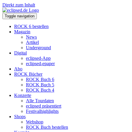
Direkt zum Inhalt
Toggle navigation
ROCK 6 bestellen
Magazin
News
Artikel
Underground
Digital
eclipsed-App
eclipsed-epaper
Abo
ROCK Bücher
ROCK Buch 6
ROCK Buch 5
ROCK Buch 4
Konzerte
Alle Tourdaten
eclipsed präsentiert
Festivalhighlights
Shops
Webshop
ROCK Buch bestellen