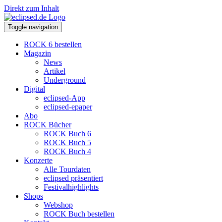
Direkt zum Inhalt
Toggle navigation
ROCK 6 bestellen
Magazin
News
Artikel
Underground
Digital
eclipsed-App
eclipsed-epaper
Abo
ROCK Bücher
ROCK Buch 6
ROCK Buch 5
ROCK Buch 4
Konzerte
Alle Tourdaten
eclipsed präsentiert
Festivalhighlights
Shops
Webshop
ROCK Buch bestellen