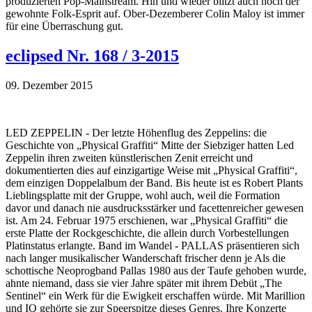
produzierten Pop-Mainstream. Hin und wieder blitzt auch noch der
gewohnte Folk-Esprit auf. Ober-Dezemberer Colin Maloy ist immer
für eine Überraschung gut.
eclipsed Nr. 168 / 3-2015
09. Dezember 2015
LED ZEPPELIN - Der letzte Höhenflug des Zeppelins: die
Geschichte von „Physical Graffiti“ Mitte der Siebziger hatten Led
Zeppelin ihren zweiten künstlerischen Zenit erreicht und
dokumentierten dies auf einzigartige Weise mit „Physical Graffiti“,
dem einzigen Doppelalbum der Band. Bis heute ist es Robert Plants
Lieblingsplatte mit der Gruppe, wohl auch, weil die Formation
davor und danach nie ausdrucksstärker und facettenreicher gewesen
ist. Am 24. Februar 1975 erschienen, war „Physical Graffiti“ die
erste Platte der Rockgeschichte, die allein durch Vorbestellungen
Platinstatus erlangte. Band im Wandel - PALLAS präsentieren sich
nach langer musikalischer Wanderschaft frischer denn je Als die
schottische Neoprogband Pallas 1980 aus der Taufe gehoben wurde,
ahnte niemand, dass sie vier Jahre später mit ihrem Debüt „The
Sentinel“ ein Werk für die Ewigkeit erschaffen würde. Mit Marillion
und IQ gehörte sie zur Speerspitze dieses Genres. Ihre Konzerte