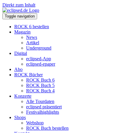
Direkt zum Inhalt
Toggle navigation
ROCK 6 bestellen
Magazin
News
Artikel
Underground
Digital
eclipsed-App
eclipsed-epaper
Abo
ROCK Bücher
ROCK Buch 6
ROCK Buch 5
ROCK Buch 4
Konzerte
Alle Tourdaten
eclipsed präsentiert
Festivalhighlights
Shops
Webshop
ROCK Buch bestellen