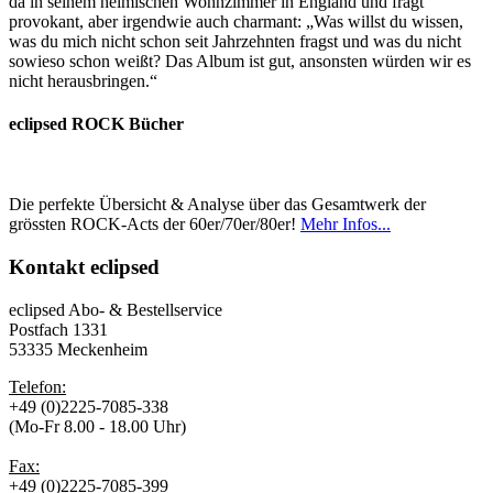
da in seinem heimischen Wohnzimmer in England und fragt
provokant, aber irgendwie auch charmant: „Was willst du wissen,
was du mich nicht schon seit Jahrzehnten fragst und was du nicht
sowieso schon weißt? Das Album ist gut, ansonsten würden wir es
nicht herausbringen.“
eclipsed ROCK Bücher
Die perfekte Übersicht & Analyse über das Gesamtwerk der
grössten ROCK-Acts der 60er/70er/80er!
Mehr Infos...
Kontakt
eclipsed
eclipsed Abo- & Bestellservice
Postfach 1331
53335 Meckenheim
Telefon:
+49 (0)2225-7085-338
(Mo-Fr 8.00 - 18.00 Uhr)
Fax:
+49 (0)2225-7085-399