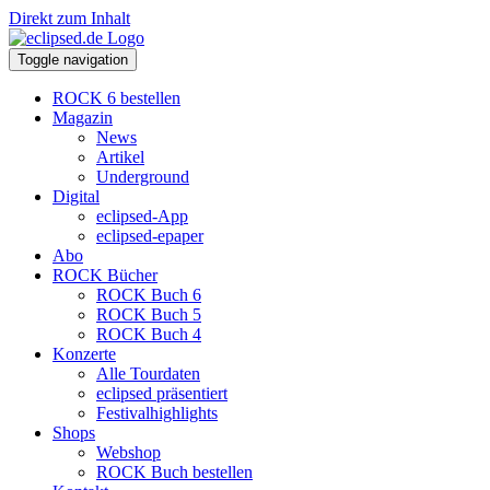
Direkt zum Inhalt
Toggle navigation
ROCK 6 bestellen
Magazin
News
Artikel
Underground
Digital
eclipsed-App
eclipsed-epaper
Abo
ROCK Bücher
ROCK Buch 6
ROCK Buch 5
ROCK Buch 4
Konzerte
Alle Tourdaten
eclipsed präsentiert
Festivalhighlights
Shops
Webshop
ROCK Buch bestellen