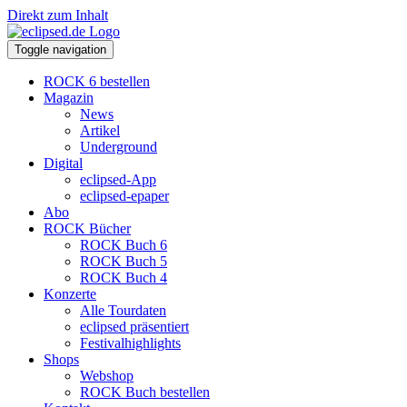
Direkt zum Inhalt
Toggle navigation
ROCK 6 bestellen
Magazin
News
Artikel
Underground
Digital
eclipsed-App
eclipsed-epaper
Abo
ROCK Bücher
ROCK Buch 6
ROCK Buch 5
ROCK Buch 4
Konzerte
Alle Tourdaten
eclipsed präsentiert
Festivalhighlights
Shops
Webshop
ROCK Buch bestellen