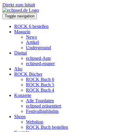
Direkt zum Inhalt
Toggle navigation
ROCK 6 bestellen
Magazin
News
Artikel
Underground
Digital
eclipsed-App
eclipsed-epaper
Abo
ROCK Bücher
ROCK Buch 6
ROCK Buch 5
ROCK Buch 4
Konzerte
Alle Tourdaten
eclipsed präsentiert
Festivalhighlights
Shops
Webshop
ROCK Buch bestellen