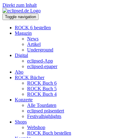
Direkt zum Inhalt
Toggle navigation
ROCK 6 bestellen
Magazin
News
Artikel
Underground
Digital
eclipsed-App
eclipsed-epaper
Abo
ROCK Bücher
ROCK Buch 6
ROCK Buch 5
ROCK Buch 4
Konzerte
Alle Tourdaten
eclipsed präsentiert
Festivalhighlights
Shops
Webshop
ROCK Buch bestellen