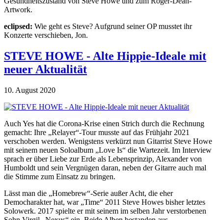
Gesundheitszustand von Steve Howe und zum Roger-Dean-
Artwork.
eclipsed:
Wie geht es Steve? Aufgrund seiner OP musstet ihr
Konzerte verschieben, Jon.
STEVE HOWE - Alte Hippie-Ideale mit
neuer Aktualität
10. August 2020
Auch Yes hat die Corona-Krise einen Strich durch die Rechnung
gemacht: Ihre „Relayer“-Tour musste auf das Frühjahr 2021
verschoben werden. Wenigstens verkürzt nun Gitarrist Steve Howe
mit seinem neuen Soloalbum „Love Is“ die Wartezeit. Im Interview
sprach er über Liebe zur Erde als Lebensprinzip, Alexander von
Humboldt und sein Vergnügen daran, neben der Gitarre auch mal
die Stimme zum Einsatz zu bringen.
Lässt man die „Homebrew“-Serie außer Acht, die eher
Democharakter hat, war „Time“ 2011 Steve Howes bisher letztes
Solowerk. 2017 spielte er mit seinem im selben Jahr verstorbenen
Sohn Virgil „Nexus“ ein. Beide Alben bestanden aus