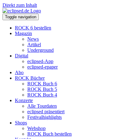
Direkt zum Inhalt
Toggle navigation
ROCK 6 bestellen
Magazin
News
Artikel
Underground
Digital
eclipsed-App
eclipsed-epaper
Abo
ROCK Bücher
ROCK Buch 6
ROCK Buch 5
ROCK Buch 4
Konzerte
Alle Tourdaten
eclipsed präsentiert
Festivalhighlights
Shops
Webshop
ROCK Buch bestellen