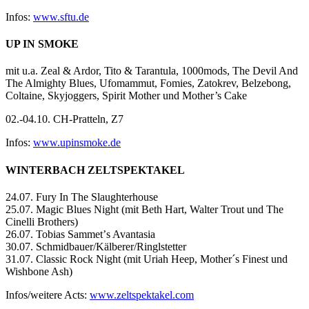
Infos:
www.sftu.de
UP IN SMOKE
mit u.a. Zeal & Ardor, Tito & Tarantula, 1000mods, The Devil And
The Almighty Blues, Ufomammut, Fomies, Zatokrev, Belzebong,
Coltaine, Skyjoggers, Spirit Mother und Mother’s Cake
02.-04.10. CH-Pratteln, Z7
Infos:
www.upinsmoke.de
WINTERBACH ZELTSPEKTAKEL
24.07. Fury In The Slaughterhouse
25.07. Magic Blues Night (mit Beth Hart, Walter Trout und The
Cinelli Brothers)
26.07. Tobias Sammetʼs Avantasia
30.07. Schmidbauer/Kälberer/Ringlstetter
31.07. Classic Rock Night (mit Uriah Heep, Mother´s Finest und
Wishbone Ash)
Infos/weitere Acts:
www.zeltspektakel.com