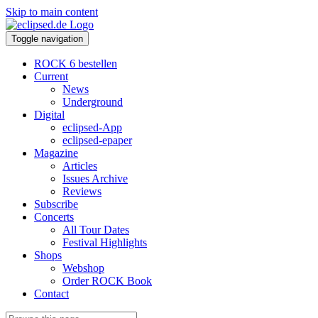
Skip to main content
Toggle navigation
ROCK 6 bestellen
Current
News
Underground
Digital
eclipsed-App
eclipsed-epaper
Magazine
Articles
Issues Archive
Reviews
Subscribe
Concerts
All Tour Dates
Festival Highlights
Shops
Webshop
Order ROCK Book
Contact