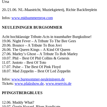
Ursa
20./21.06. NL-Maastricht, Muziekgieterij, Richie Backfireplein
Infos:
www.midsummerprog.com
NEULEININGER BURGSOMMER
Acht hochklassige Tribute-Acts in traumhafter Burgkulisse!
19.06. Night Fever – A Tribute To The Bee Gees
20.06. Bounce – A Tribute To Bon Jovi
26.06. The Queen Kings – A Kind Of Queen
27.06. Marleyʼs Ghost – A Tribute To Bob Marley
10.07. Phil – Best Of Phil Collins & Genesis
11.07. Justoto – Best Of Toto
17.07. Pulse – The Best Of Pink Floyd
18.07. Mad Zeppelin – Best Of Led Zeppelin
Infos:
www.burgsommer-neuleiningen.de
Tickets:
www.pfalzshow.de
,
www.reservix.de
PFINGSTBERGBLUES
12.06. Muddy What?
10.07. Özgür Hazard, Blues Syndicate