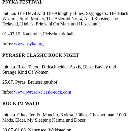
PSYKA FESTIVAL
mit u.a. The Devil And The Almighty Blues, Skyjoggers, The Black
Wizards, Spirit Mother, The Asteroid No. 4, Acid Rooster, The
Delayed, Highest Primzahl On Mars und Hazeshuttle
01.-03.10. Karlsruhe, Fleischmarkthalle
Infos:
www.psyka.org
PYRASER CLASSIC ROCK NIGHT
mit u.a. Rose Tattoo, Dirkschneider, Axxis, Blaze Bayley und
Strange Kind Of Women
25.07. Pyras, Brauereigutshof
Infos:
www.pyraser-classic-rock.com
ROCK IM WALD
mit u.a. Gluecifer, Fu Manchu, Kylesa, Hällas, Ghostwoman, 1000
Mods, Elder, My Sleeping Karma und Dozer
30.07./01.08. Neuensee, Waldstadion