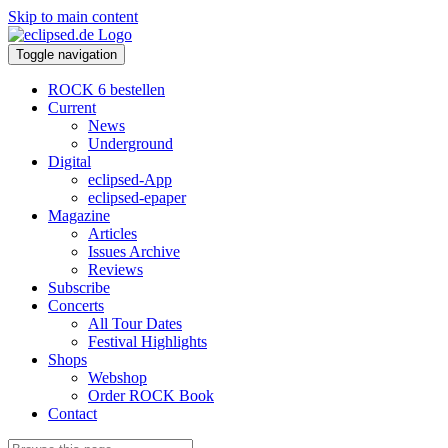
Skip to main content
Toggle navigation
ROCK 6 bestellen
Current
News
Underground
Digital
eclipsed-App
eclipsed-epaper
Magazine
Articles
Issues Archive
Reviews
Subscribe
Concerts
All Tour Dates
Festival Highlights
Shops
Webshop
Order ROCK Book
Contact