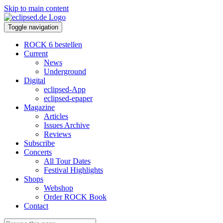
Skip to main content
Toggle navigation
ROCK 6 bestellen
Current
News
Underground
Digital
eclipsed-App
eclipsed-epaper
Magazine
Articles
Issues Archive
Reviews
Subscribe
Concerts
All Tour Dates
Festival Highlights
Shops
Webshop
Order ROCK Book
Contact