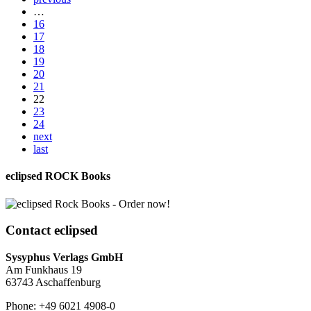
…
16
17
18
19
20
21
22
23
24
next
last
eclipsed ROCK Books
Contact
eclipsed
Sysyphus Verlags GmbH
Am Funkhaus 19
63743 Aschaffenburg
Phone: +49 6021 4908-0