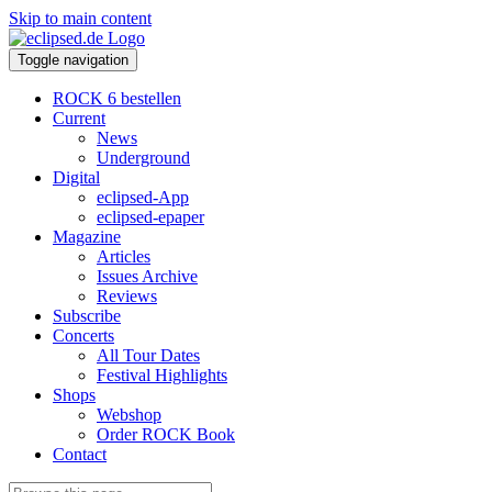
Skip to main content
Toggle navigation
ROCK 6 bestellen
Current
News
Underground
Digital
eclipsed-App
eclipsed-epaper
Magazine
Articles
Issues Archive
Reviews
Subscribe
Concerts
All Tour Dates
Festival Highlights
Shops
Webshop
Order ROCK Book
Contact