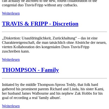
can actually be ascribed to the new, fourth collaboration of the
congenial duo Travis/Fripp without any cutbacks.
Weiterlesen
TRAVIS & FRIPP - Discretion
„Diskretion: Unaufdringlichkeit, Zurückhaltung“ – das ist eine
Charaktereigenschaft, die man tatsächlich ohne Abstriche der neuen,
vierten Kollaboration des kongenialen Duos Travis/Fripp
zuschreiben kann.
Weiterlesen
THOMPSON - Family
Initiated by the middle Thompson-Spross Teddy, that folk bard
gathered his prominent parents Richard and Linda, his sister Kami,
her husband James Walbourne and his nephew Zak Hobbs for his
goal of recording a real 'family album'.
Weiterlesen