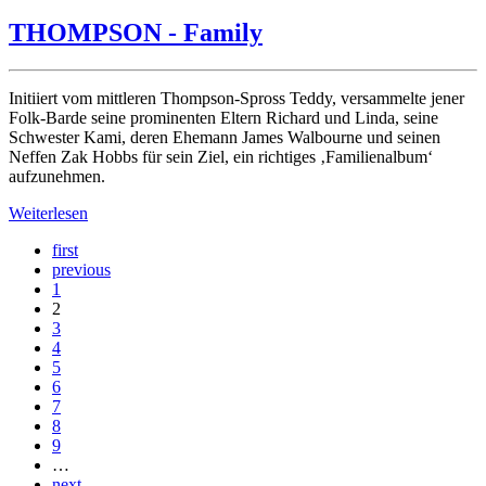
THOMPSON - Family
Initiiert vom mittleren Thompson-Spross Teddy, versammelte jener
Folk-Barde seine prominenten Eltern Richard und Linda, seine
Schwester Kami, deren Ehemann James Walbourne und seinen
Neffen Zak Hobbs für sein Ziel, ein richtiges ‚Familienalbum‘
aufzunehmen.
Weiterlesen
first
previous
1
2
3
4
5
6
7
8
9
…
next