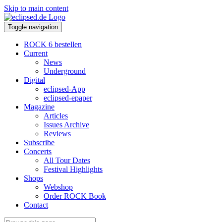
Skip to main content
Toggle navigation
ROCK 6 bestellen
Current
News
Underground
Digital
eclipsed-App
eclipsed-epaper
Magazine
Articles
Issues Archive
Reviews
Subscribe
Concerts
All Tour Dates
Festival Highlights
Shops
Webshop
Order ROCK Book
Contact