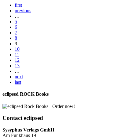
first
previous
…
5
6
7
8
9
10
11
12
13
…
next
last
eclipsed ROCK Books
Contact
eclipsed
Sysyphus Verlags GmbH
Am Funkhaus 19