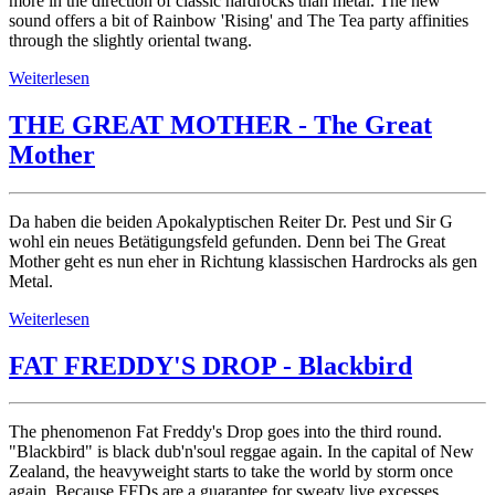
more in the direction of classic hardrocks than metal. The new
sound offers a bit of Rainbow 'Rising' and The Tea party affinities
through the slightly oriental twang.
Weiterlesen
THE GREAT MOTHER - The Great
Mother
Da haben die beiden Apokalyptischen Reiter Dr. Pest und Sir G
wohl ein neues Betätigungsfeld gefunden. Denn bei The Great
Mother geht es nun eher in Richtung klassischen Hardrocks als gen
Metal.
Weiterlesen
FAT FREDDY'S DROP - Blackbird
The phenomenon Fat Freddy's Drop goes into the third round.
"Blackbird" is black dub'n'soul reggae again. In the capital of New
Zealand, the heavyweight starts to take the world by storm once
again. Because FFDs are a guarantee for sweaty live excesses.