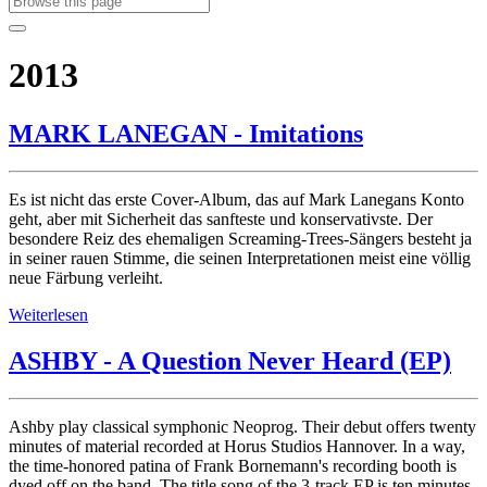
2013
MARK LANEGAN - Imitations
Es ist nicht das erste Cover-Album, das auf Mark Lanegans Konto
geht, aber mit Sicherheit das sanfteste und konservativste. Der
besondere Reiz des ehemaligen Screaming-Trees-Sängers besteht ja
in seiner rauen Stimme, die seinen Interpretationen meist eine völlig
neue Färbung verleiht.
Weiterlesen
ASHBY - A Question Never Heard (EP)
Ashby play classical symphonic Neoprog. Their debut offers twenty
minutes of material recorded at Horus Studios Hannover. In a way,
the time-honored patina of Frank Bornemann's recording booth is
dyed off on the band. The title song of the 3-track EP is ten minutes