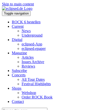
Skip to main content
Toggle navigation
ROCK 6 bestellen
Current
News
Underground
Digital
eclipsed-App
eclipsed-epaper
Magazine
Articles
Issues Archive
Reviews
Subscribe
Concerts
All Tour Dates
Festival Highlights
Shops
Webshop
Order ROCK Book
Contact