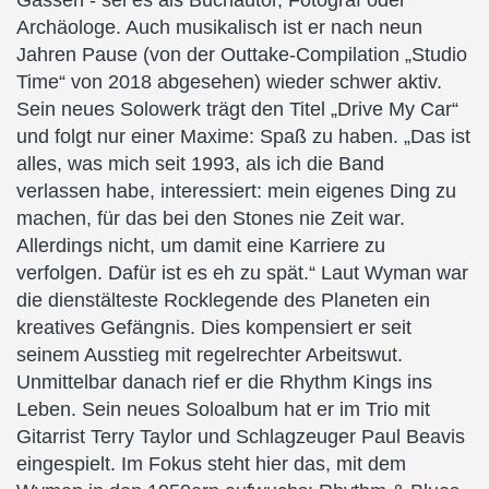
Gassen - sei es als Buchautor, Fotograf oder
Archäologe. Auch musikalisch ist er nach neun
Jahren Pause (von der Outtake-Compilation „Studio
Time“ von 2018 abgesehen) wieder schwer aktiv.
Sein neues Solowerk trägt den Titel „Drive My Car“
und folgt nur einer Maxime: Spaß zu haben. „Das ist
alles, was mich seit 1993, als ich die Band
verlassen habe, interessiert: mein eigenes Ding zu
machen, für das bei den Stones nie Zeit war.
Allerdings nicht, um damit eine Karriere zu
verfolgen. Dafür ist es eh zu spät.“ Laut Wyman war
die dienstälteste Rocklegende des Planeten ein
kreatives Gefängnis. Dies kompensiert er seit
seinem Ausstieg mit regelrechter Arbeitswut.
Unmittelbar danach rief er die Rhythm Kings ins
Leben. Sein neues Soloalbum hat er im Trio mit
Gitarrist Terry Taylor und Schlagzeuger Paul Beavis
eingespielt. Im Fokus steht hier das, mit dem