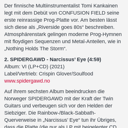
Der finnische Multiinstrumentalist Tomi Kankainen
legt mit dem Debüt von CONFUSION FIELD seine
erste reinrassige Prog-Platte vor. Am besten lässt
sich diese als „Riverside goes 80s“ beschreiben.
Atmosphärenstark gelingen moderne Prog-Hymnen
mit floydigen Sequenzen und Metal-Anteilen, wie in
„Nothing Holds The Storm“.
2. SPIDERGAWD - Narcissus’ Eye (4:59)
Album: VI (LP+CD) (2021)
Label/Vertrieb: Crispin Glover/Soulfood
www.spidergawd.no
Auf ihrem sechsten Album beeindrucken die
Norweger SPIDERGAWD mit der Kraft der Twin
Guitars und verbeugen sich vor den Helden der
Siebziger. Die Rainbow-/Black-Sabbath-
Querverweise in „Narcissus’ Eye“ tun ihr Übriges,
dass die Platte (die nur als LP mit beigelegter CD