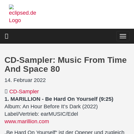
Direkt
zum
Inhalt
Togg
navi
CD-Sampler: Music From Time
And Space 80
14. Februar 2022
CD-Sampler
1. MARILLION - Be Hard On Yourself (9:25)
Album: An Hour Before It’s Dark (2022)
Label/Vertrieb: earMUSIC/Edel
www.marillion.com
„Be Hard On Yourself“ ist der Opener und zugleich