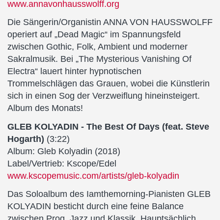
www.annavonhausswolff.org
Die Sängerin/Organistin ANNA VON HAUSSWOLFF
operiert auf „Dead Magic“ im Spannungsfeld
zwischen Gothic, Folk, Ambient und moderner
Sakralmusik. Bei „The Mysterious Vanishing Of
Electra“ lauert hinter hypnotischen
Trommelschlägen das Grauen, wobei die Künstlerin
sich in einen Sog der Verzweiflung hineinsteigert.
Album des Monats!
GLEB KOLYADIN - The Best Of Days (feat. Steve
Hogarth)
(3:22)
Album: Gleb Kolyadin (2018)
Label/Vertrieb: Kscope/Edel
www.kscopemusic.com/artists/gleb-kolyadin
Das Soloalbum des Iamthemorning-Pianisten GLEB
KOLYADIN besticht durch eine feine Balance
zwischen Prog, Jazz und Klassik. Hauptsächlich