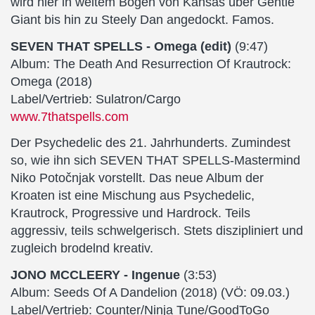
wird hier in weitem Bogen von Kansas über Gentle
Giant bis hin zu Steely Dan angedockt. Famos.
SEVEN THAT SPELLS - Omega (edit)
(9:47)
Album: The Death And Resurrection Of Krautrock:
Omega (2018)
Label/Vertrieb: Sulatron/Cargo
www.7thatspells.com
Der Psychedelic des 21. Jahrhunderts. Zumindest
so, wie ihn sich SEVEN THAT SPELLS-Mastermind
Niko Potočnjak vorstellt. Das neue Album der
Kroaten ist eine Mischung aus Psychedelic,
Krautrock, Progressive und Hardrock. Teils
aggressiv, teils schwelgerisch. Stets diszipliniert und
zugleich brodelnd kreativ.
JONO MCCLEERY - Ingenue
(3:53)
Album: Seeds Of A Dandelion (2018) (VÖ: 09.03.)
Label/Vertrieb: Counter/Ninja Tune/GoodToGo