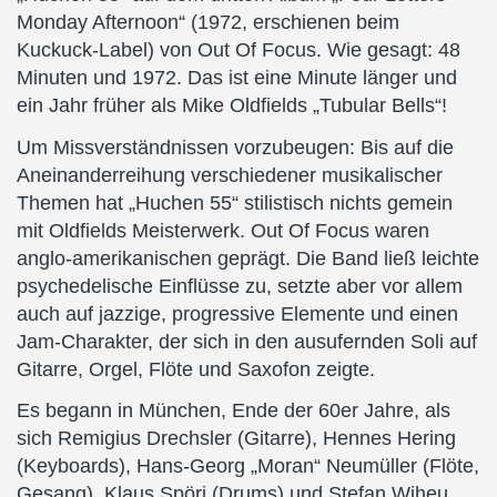
Monday Afternoon“ (1972, erschienen beim
Kuckuck-Label) von Out Of Focus. Wie gesagt: 48
Minuten und 1972. Das ist eine Minute länger und
ein Jahr früher als Mike Oldfields „Tubular Bells“!
Um Missverständnissen vorzubeugen: Bis auf die
Aneinanderreihung verschiedener musikalischer
Themen hat „Huchen 55“ stilistisch nichts gemein
mit Oldfields Meisterwerk. Out Of Focus waren
anglo-amerikanischen geprägt. Die Band ließ leichte
psychedelische Einflüsse zu, setzte aber vor allem
auch auf jazzige, progressive Elemente und einen
Jam-Charakter, der sich in den ausufernden Soli auf
Gitarre, Orgel, Flöte und Saxofon zeigte.
Es begann in München, Ende der 60er Jahre, als
sich Remigius Drechsler (Gitarre), Hennes Hering
(Keyboards), Hans-Georg „Moran“ Neumüller (Flöte,
Gesang), Klaus Spöri (Drums) und Stefan Wiheu