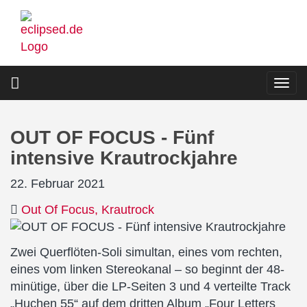
Direkt
zum
Inhalt
Togg
navi
OUT OF FOCUS - Fünf
intensive Krautrockjahre
22. Februar 2021
Out Of Focus
Krautrock
Zwei Querflöten-Soli simultan, eines vom rechten,
eines vom linken Stereokanal – so beginnt der 48-
minütige, über die LP-Seiten 3 und 4 verteilte Track
„Huchen 55“ auf dem dritten Album „Four Letters