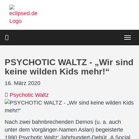
Direkt
zum
Inhalt
Togg
navi
PSYCHOTIC WALTZ - „Wir sind
keine wilden Kids mehr!“
16. März 2020
Psychotic Waltz
Nach zwei bahnbrechenden Demos (u. a. auch
unter dem Vorgänger-Namen Aslan) begeisterte
1990 Psychotic Waltz’ Jahrhundert-Debüt „A Social