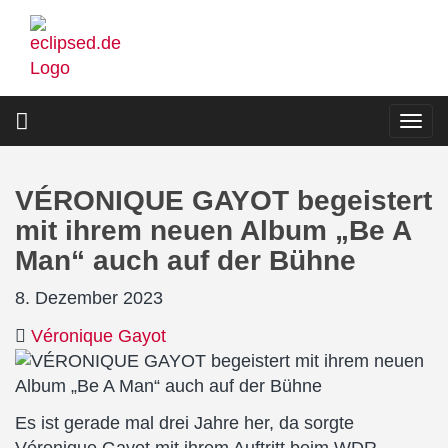
Direkt
zum
Inhalt
Togg
navi
VÉRONIQUE GAYOT begeistert
mit ihrem neuen Album „Be A
Man“ auch auf der Bühne
8. Dezember 2023
Véronique Gayot
Es ist gerade mal drei Jahre her, da sorgte