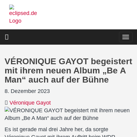
Direkt
zum
Inhalt
Togg
navi
VÉRONIQUE GAYOT begeistert
mit ihrem neuen Album „Be A
Man“ auch auf der Bühne
8. Dezember 2023
Véronique Gayot
Es ist gerade mal drei Jahre her, da sorgte