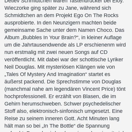
Detlev Schmidtchen waren Tastendrücker bei Eloy.
Wieczorke ging später zu Jane, während sich
Schmidtchen an dem Projekt Ego On The Rocks
ausprobierte. In den Neunzigern machten beide
gemeinsame Sache unter dem Namen Choco. Das
Album „Bubbles In Your Brain?“, in kleiner Auflage
um die Jahrtausendwende als LP erschienenm wird
nun erstmalig mit zwei neuen Songs auf CD
veröffentlicht. Mit dabei war der schottische Lyriker
Neil Douglas. Mit mysteriösen Klängen wie von
„Tales Of Mystery And Imagination“ startet es
äußerst packend. Die Sprechstimme von Douglas
(manchmal nahe am legendären Vincent Price) tönt
hochprofessionell. Er erzählt von Blasen, die im
Gehirn herumschweben. Schwer psychedelischer
Stoff also, elektronisch-sinfonisch umgesetzt. Eine
Reise zu seinem inneren Gott. Acht Minuten lang
hält man so bei „In The Bottle“ die Spannung