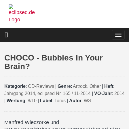
Direkt
zum
Inhalt
Togg
navi
CHOCO - Bubbles In Your
Brain?
Kategorie
:
CD-Reviews
|
Genre
:
Artrock
,
Other
|
Heft
:
Jahrgang 2014
,
eclipsed Nr. 165 / 11-2014
|
VÖ-Jahr
:
2014
|
Wertung
:
8/10
|
Label
:
Torus
|
Autor
:
WS
Manfred Wieczorke und