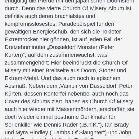
endgültig die Pferde mit den japanischen Doomstern
durch. Denn das vierte Church-Of-Misery-Album ist
definitiv auch deren brachialstes und
kompromisslosestes. Paradebeispiel für den
gewaltigen Energieschub, den sich die Tokioter
Extremrocker hier gönnen, ist auf jeden Fall der
Dreizehnminüter „Dusseldorf Monster (Peter
Kurten)“, auf dem zusammenwächst, was
zusammengehört: Hier beeindruckt die Church Of
Misery mit einer Breitseite aus Doom, Stoner und
Extrem-Metal. Und das auch noch in epischem
Ausmaß. Neben dem ‚Vampir von Düsseldorf‘ Peter
Kürten, dessen Konterfei nebenbei auch noch das
Cover des Albums ziert, haben es Church Of Misery
auch hier wieder mit Massenmördern, erschaffen sie
doch wieder einmal posthume Denkmäler für
Serienkiller wie Dennis Rader („B.T.K.“), Ian Brady
und Myra Hindley („Lambs Of Slaughter“) und John