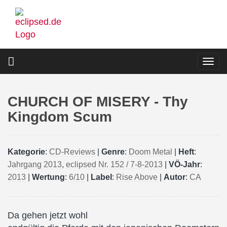
Direkt
zum
Inhalt
Togg
navi
CHURCH OF MISERY - Thy
Kingdom Scum
Kategorie
:
CD-Reviews
|
Genre
:
Doom Metal
|
Heft
:
Jahrgang 2013
,
eclipsed Nr. 152 / 7-8-2013
|
VÖ-Jahr
:
2013
|
Wertung
:
6/10
|
Label
:
Rise Above
|
Autor
:
CA
Da gehen jetzt wohl