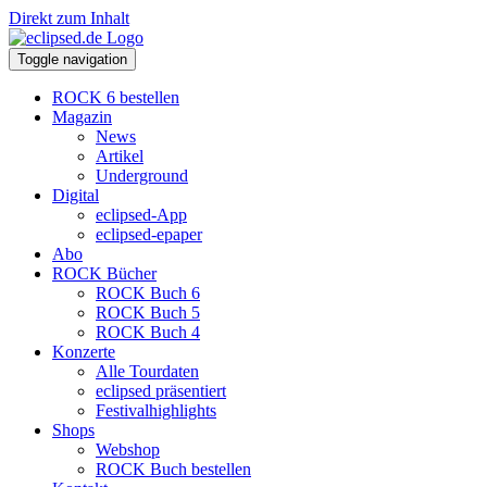
Direkt zum Inhalt
Toggle navigation
ROCK 6 bestellen
Magazin
News
Artikel
Underground
Digital
eclipsed-App
eclipsed-epaper
Abo
ROCK Bücher
ROCK Buch 6
ROCK Buch 5
ROCK Buch 4
Konzerte
Alle Tourdaten
eclipsed präsentiert
Festivalhighlights
Shops
Webshop
ROCK Buch bestellen