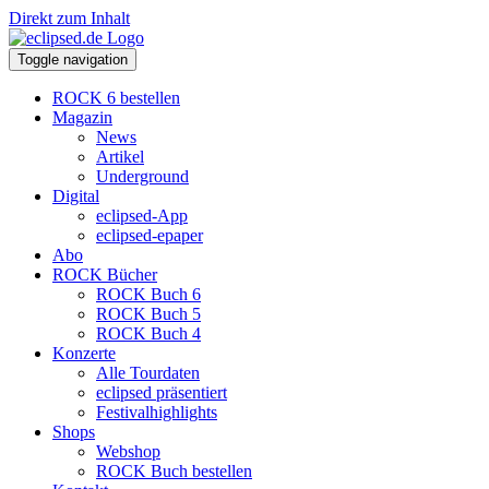
Direkt zum Inhalt
Toggle navigation
ROCK 6 bestellen
Magazin
News
Artikel
Underground
Digital
eclipsed-App
eclipsed-epaper
Abo
ROCK Bücher
ROCK Buch 6
ROCK Buch 5
ROCK Buch 4
Konzerte
Alle Tourdaten
eclipsed präsentiert
Festivalhighlights
Shops
Webshop
ROCK Buch bestellen