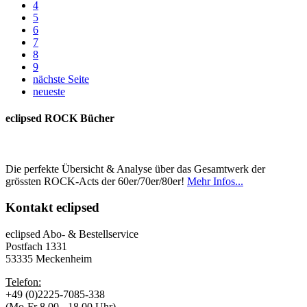
4
5
6
7
8
9
nächste Seite
neueste
eclipsed ROCK Bücher
Die perfekte Übersicht & Analyse über das Gesamtwerk der
grössten ROCK-Acts der 60er/70er/80er!
Mehr Infos...
Kontakt
eclipsed
eclipsed Abo- & Bestellservice
Postfach 1331
53335 Meckenheim
Telefon:
+49 (0)2225-7085-338
(Mo-Fr 8.00 - 18.00 Uhr)