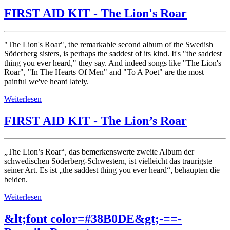
FIRST AID KIT - The Lion's Roar
"The Lion's Roar", the remarkable second album of the Swedish
Söderberg sisters, is perhaps the saddest of its kind. It's "the saddest
thing you ever heard," they say. And indeed songs like "The Lion's
Roar", "In The Hearts Of Men" and "To A Poet" are the most
painful we've heard lately.
Weiterlesen
FIRST AID KIT - The Lion’s Roar
„The Lion’s Roar“, das bemerkenswerte zweite Album der
schwedischen Söderberg-Schwestern, ist vielleicht das traurigste
seiner Art. Es ist „the saddest thing you ever heard“, behaupten die
beiden.
Weiterlesen
&lt;font color=#38B0DE&gt;-==-