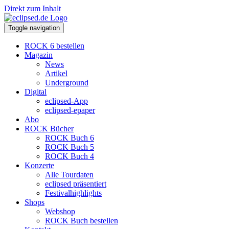
Direkt zum Inhalt
Toggle navigation
ROCK 6 bestellen
Magazin
News
Artikel
Underground
Digital
eclipsed-App
eclipsed-epaper
Abo
ROCK Bücher
ROCK Buch 6
ROCK Buch 5
ROCK Buch 4
Konzerte
Alle Tourdaten
eclipsed präsentiert
Festivalhighlights
Shops
Webshop
ROCK Buch bestellen