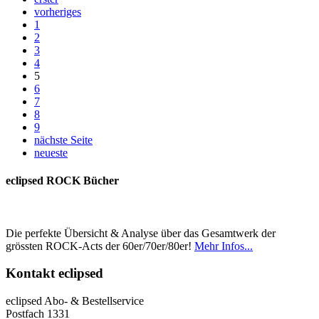
vorheriges
1
2
3
4
5
6
7
8
9
nächste Seite
neueste
eclipsed ROCK Bücher
Die perfekte Übersicht & Analyse über das Gesamtwerk der
grössten ROCK-Acts der 60er/70er/80er!
Mehr Infos...
Kontakt
eclipsed
eclipsed Abo- & Bestellservice
Postfach 1331