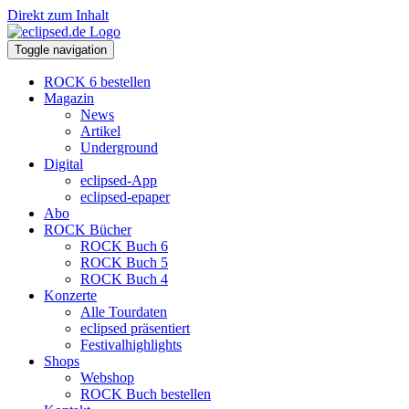
Direkt zum Inhalt
Toggle navigation
ROCK 6 bestellen
Magazin
News
Artikel
Underground
Digital
eclipsed-App
eclipsed-epaper
Abo
ROCK Bücher
ROCK Buch 6
ROCK Buch 5
ROCK Buch 4
Konzerte
Alle Tourdaten
eclipsed präsentiert
Festivalhighlights
Shops
Webshop
ROCK Buch bestellen