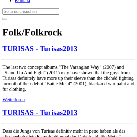
Kontakt
Folk/Folkrock
TURISAS - Turisas2013
The last two concept albums "The Varangian Way" (2007) and
"Stand Up And Fight" (2011) may have shown that the guys from
Turisas definitely have more up their sleeve than the clichéd fighting
turmoil of their debut "Battle Metal" (2001), black-red war paint and
fur clothing.
Weiterlesen
TURISAS - Turisas2013
Dass die Jungs von Turisas definitiv mehr in petto haben als das
klischeebehaftete Kampfgetümmel des Debüts „Battle Metal“