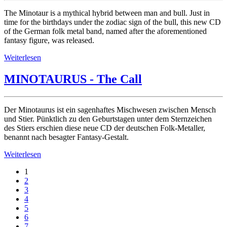
The Minotaur is a mythical hybrid between man and bull. Just in
time for the birthdays under the zodiac sign of the bull, this new CD
of the German folk metal band, named after the aforementioned
fantasy figure, was released.
Weiterlesen
MINOTAURUS - The Call
Der Minotaurus ist ein sagenhaftes Mischwesen zwischen Mensch
und Stier. Pünktlich zu den Geburtstagen unter dem Sternzeichen
des Stiers erschien diese neue CD der deutschen Folk-Metaller,
benannt nach besagter Fantasy-Gestalt.
Weiterlesen
1
2
3
4
5
6
7