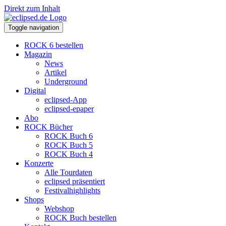
Direkt zum Inhalt
Toggle navigation
ROCK 6 bestellen
Magazin
News
Artikel
Underground
Digital
eclipsed-App
eclipsed-epaper
Abo
ROCK Bücher
ROCK Buch 6
ROCK Buch 5
ROCK Buch 4
Konzerte
Alle Tourdaten
eclipsed präsentiert
Festivalhighlights
Shops
Webshop
ROCK Buch bestellen