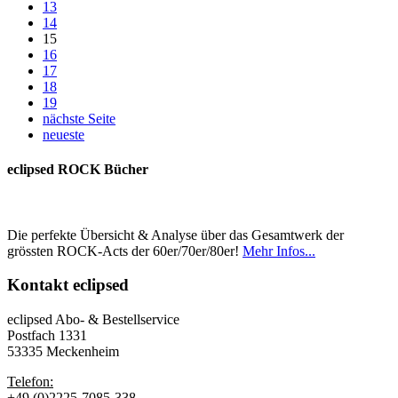
13
14
15
16
17
18
19
nächste Seite
neueste
eclipsed ROCK Bücher
Die perfekte Übersicht & Analyse über das Gesamtwerk der
grössten ROCK-Acts der 60er/70er/80er!
Mehr Infos...
Kontakt
eclipsed
eclipsed Abo- & Bestellservice
Postfach 1331
53335 Meckenheim
Telefon:
+49 (0)2225-7085-338