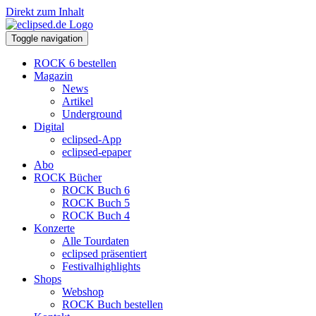
Direkt zum Inhalt
Toggle navigation
ROCK 6 bestellen
Magazin
News
Artikel
Underground
Digital
eclipsed-App
eclipsed-epaper
Abo
ROCK Bücher
ROCK Buch 6
ROCK Buch 5
ROCK Buch 4
Konzerte
Alle Tourdaten
eclipsed präsentiert
Festivalhighlights
Shops
Webshop
ROCK Buch bestellen