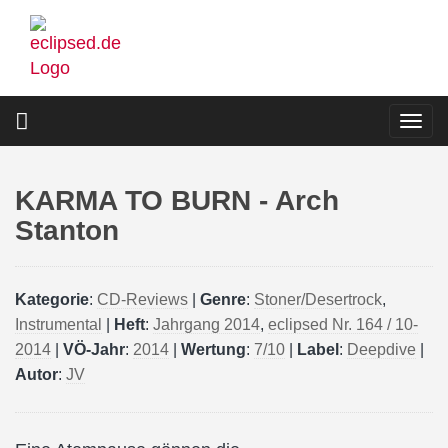
Direkt
zum
Inhalt
Togg
navi
KARMA TO BURN - Arch
Stanton
Kategorie
:
CD-Reviews
|
Genre
:
Stoner/Desertrock
,
Instrumental
|
Heft
:
Jahrgang 2014
,
eclipsed Nr. 164 / 10-
2014
|
VÖ-Jahr
:
2014
|
Wertung
:
7/10
|
Label
:
Deepdive
|
Autor
:
JV