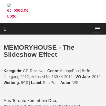
Direkt
zum
Inhalt
Togg
navi
MEMORYHOUSE - The
Slideshow Effect
Kategorie
:
CD-Reviews
|
Genre
:
Artpop/Pop
|
Heft
:
Jahrgang 2012
,
eclipsed Nr. 139 / 4-2012
|
VÖ-Jahr
:
2012
|
Wertung
:
6/10
|
Label
:
Sub Pop
|
Autor
:
WS
Aus Toronto kommt ein Duo,