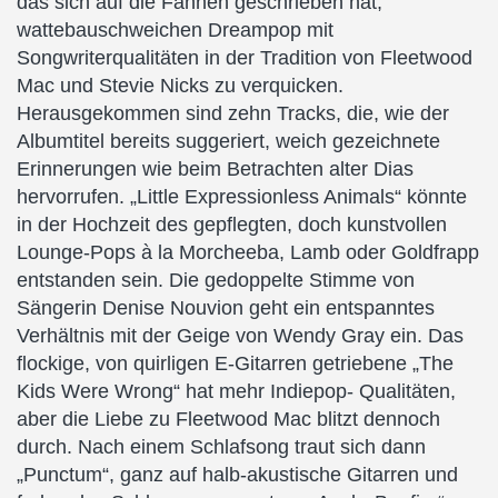
das sich auf die Fahnen geschrieben hat,
wattebauschweichen Dreampop mit
Songwriterqualitäten in der Tradition von Fleetwood
Mac und Stevie Nicks zu verquicken.
Herausgekommen sind zehn Tracks, die, wie der
Albumtitel bereits suggeriert, weich gezeichnete
Erinnerungen wie beim Betrachten alter Dias
hervorrufen. „Little Expressionless Animals“ könnte
in der Hochzeit des gepflegten, doch kunstvollen
Lounge-Pops à la Morcheeba, Lamb oder Goldfrapp
entstanden sein. Die gedoppelte Stimme von
Sängerin Denise Nouvion geht ein entspanntes
Verhältnis mit der Geige von Wendy Gray ein. Das
flockige, von quirligen E-Gitarren getriebene „The
Kids Were Wrong“ hat mehr Indiepop- Qualitäten,
aber die Liebe zu Fleetwood Mac blitzt dennoch
durch. Nach einem Schlafsong traut sich dann
„Punctum“, ganz auf halb-akustische Gitarren und