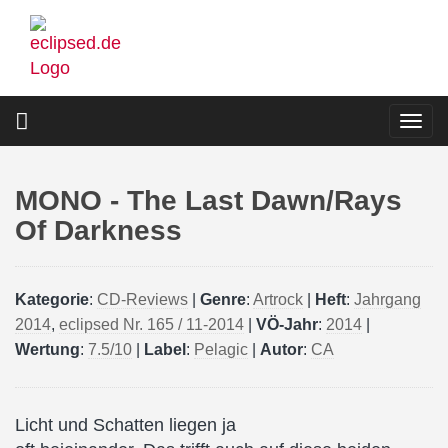
Direkt
zum
Inhalt
Togg
navi
MONO - The Last Dawn/Rays
Of Darkness
Kategorie
:
CD-Reviews
|
Genre
:
Artrock
|
Heft
:
Jahrgang
2014
,
eclipsed Nr. 165 / 11-2014
|
VÖ-Jahr
:
2014
|
Wertung
:
7.5/10
|
Label
:
Pelagic
|
Autor
:
CA
Licht und Schatten liegen ja