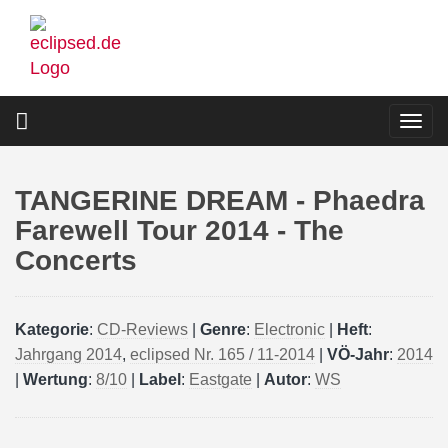
Direkt
zum
Inhalt
Togg
navi
TANGERINE DREAM - Phaedra
Farewell Tour 2014 - The
Concerts
Kategorie
:
CD-Reviews
|
Genre
:
Electronic
|
Heft
:
Jahrgang 2014
,
eclipsed Nr. 165 / 11-2014
|
VÖ-Jahr
:
2014
|
Wertung
:
8/10
|
Label
:
Eastgate
|
Autor
:
WS