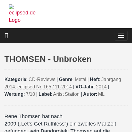
Direkt
zum
Inhalt
Togg
navi
THOMSEN - Unbroken
Kategorie
:
CD-Reviews
|
Genre
:
Metal
|
Heft
:
Jahrgang
2014
,
eclipsed Nr. 165 / 11-2014
|
VÖ-Jahr
:
2014
|
Wertung
:
7/10
|
Label
:
Artist Station
|
Autor
:
ML
Rene Thomsen hat nach
2009 („Let’s Get Ruthless“) ein zweites Mal Zeit
gefunden, sein Bandprojekt Thomsen auf die