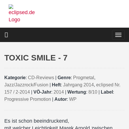
Direkt
zum
Inhalt
Togg
navi
TOXIC SMILE - 7
Kategorie
:
CD-Reviews
|
Genre
:
Progmetal
,
Jazz/Jazzrock/Fusion
|
Heft
:
Jahrgang 2014
,
eclipsed Nr.
157 / 2-2014
|
VÖ-Jahr
:
2014
|
Wertung
:
8/10
|
Label
:
Progressive Promotion
|
Autor
:
WP
Es ist schon beeindruckend,
mit welcher Leichtigkeit Marek Arnold zwischen