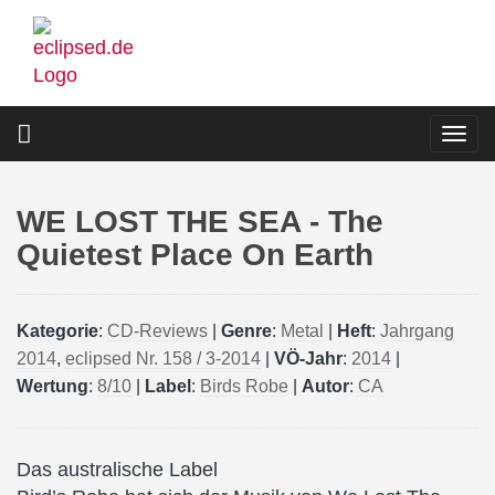
Direkt
zum
Inhalt
Togg
navi
WE LOST THE SEA - The
Quietest Place On Earth
Kategorie
:
CD-Reviews
|
Genre
:
Metal
|
Heft
:
Jahrgang
2014
,
eclipsed Nr. 158 / 3-2014
|
VÖ-Jahr
:
2014
|
Wertung
:
8/10
|
Label
:
Birds Robe
|
Autor
:
CA
Das australische Label