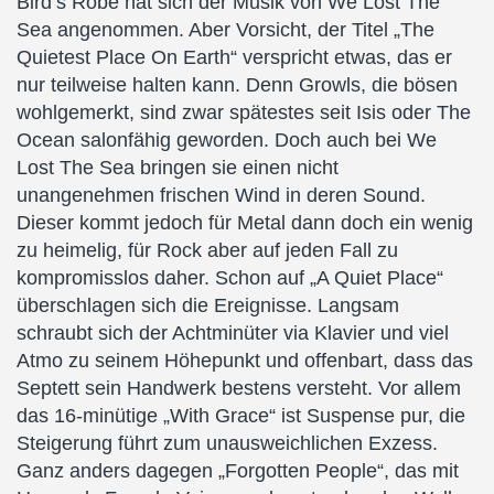
Bird’s Robe hat sich der Musik von We Lost The
Sea angenommen. Aber Vorsicht, der Titel „The
Quietest Place On Earth“ verspricht etwas, das er
nur teilweise halten kann. Denn Growls, die bösen
wohlgemerkt, sind zwar spätestes seit Isis oder The
Ocean salonfähig geworden. Doch auch bei We
Lost The Sea bringen sie einen nicht
unangenehmen frischen Wind in deren Sound.
Dieser kommt jedoch für Metal dann doch ein wenig
zu heimelig, für Rock aber auf jeden Fall zu
kompromisslos daher. Schon auf „A Quiet Place“
überschlagen sich die Ereignisse. Langsam
schraubt sich der Achtminüter via Klavier und viel
Atmo zu seinem Höhepunkt und offenbart, dass das
Septett sein Handwerk bestens versteht. Vor allem
das 16-minütige „With Grace“ ist Suspense pur, die
Steigerung führt zum unausweichlichen Exzess.
Ganz anders dagegen „Forgotten People“, das mit