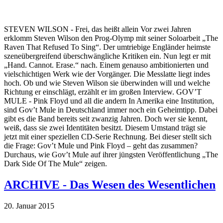
STEVEN WILSON - Frei, das heißt allein Vor zwei Jahren
erklomm Steven Wilson den Prog-Olymp mit seiner Soloarbeit „The
Raven That Refused To Sing“. Der umtriebige Engländer heimste
szeneübergreifend überschwängliche Kritiken ein. Nun legt er mit
„Hand. Cannot. Erase.“ nach. Einem genauso ambitionierten und
vielschichtigen Werk wie der Vorgänger. Die Messlatte liegt indes
hoch. Ob und wie Steven Wilson sie überwinden will und welche
Richtung er einschlägt, erzählt er im großen Interview. GOV’T
MULE - Pink Floyd und all die andern In Amerika eine Institution,
sind Gov’t Mule in Deutschland immer noch ein Geheimtipp. Dabei
gibt es die Band bereits seit zwanzig Jahren. Doch wer sie kennt,
weiß, dass sie zwei Identitäten besitzt. Diesem Umstand trägt sie
jetzt mit einer speziellen CD-Serie Rechnung. Bei dieser stellt sich
die Frage: Gov’t Mule und Pink Floyd – geht das zusammen?
Durchaus, wie Gov’t Mule auf ihrer jüngsten Veröffentlichung „The
Dark Side Of The Mule“ zeigen.
ARCHIVE - Das Wesen des Wesentlichen
20. Januar 2015