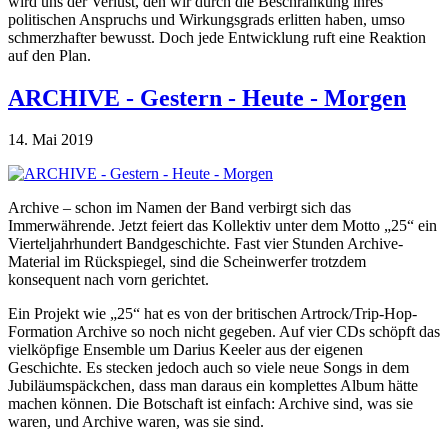
wird uns der Verlust, den wir durch die Beschränkung ihres
politischen Anspruchs und Wirkungsgrads erlitten haben, umso
schmerzhafter bewusst. Doch jede Entwicklung ruft eine Reaktion
auf den Plan.
ARCHIVE - Gestern - Heute - Morgen
14. Mai 2019
Archive – schon im Namen der Band verbirgt sich das
Immerwährende. Jetzt feiert das Kollektiv unter dem Motto „25“ ein
Vierteljahrhundert Bandgeschichte. Fast vier Stunden Archive-
Material im Rückspiegel, sind die Scheinwerfer trotzdem
konsequent nach vorn gerichtet.
Ein Projekt wie „25“ hat es von der britischen Artrock/Trip-Hop-
Formation Archive so noch nicht gegeben. Auf vier CDs schöpft das
vielköpfige Ensemble um Darius Keeler aus der eigenen
Geschichte. Es stecken jedoch auch so viele neue Songs in dem
Jubiläumspäckchen, dass man daraus ein komplettes Album hätte
machen können. Die Botschaft ist einfach: Archive sind, was sie
waren, und Archive waren, was sie sind.