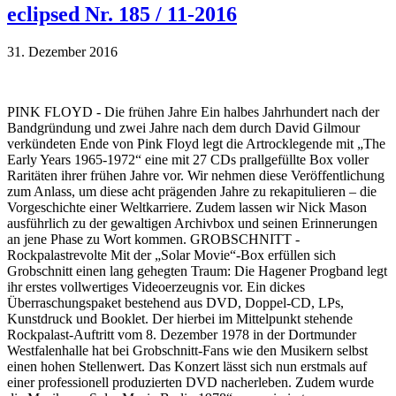
eclipsed Nr. 185 / 11-2016
31. Dezember 2016
PINK FLOYD - Die frühen Jahre Ein halbes Jahrhundert nach der
Bandgründung und zwei Jahre nach dem durch David Gilmour
verkündeten Ende von Pink Floyd legt die Artrocklegende mit „The
Early Years 1965-1972“ eine mit 27 CDs prallgefüllte Box voller
Raritäten ihrer frühen Jahre vor. Wir nehmen diese Veröffentlichung
zum Anlass, um diese acht prägenden Jahre zu rekapitulieren – die
Vorgeschichte einer Weltkarriere. Zudem lassen wir Nick Mason
ausführlich zu der gewaltigen Archivbox und seinen Erinnerungen
an jene Phase zu Wort kommen. GROBSCHNITT -
Rockpalastrevolte Mit der „Solar Movie“-Box erfüllen sich
Grobschnitt einen lang gehegten Traum: Die Hagener Progband legt
ihr erstes vollwertiges Videoerzeugnis vor. Ein dickes
Überraschungspaket bestehend aus DVD, Doppel-CD, LPs,
Kunstdruck und Booklet. Der hierbei im Mittelpunkt stehende
Rockpalast-Auftritt vom 8. Dezember 1978 in der Dortmunder
Westfalenhalle hat bei Grobschnitt-Fans wie den Musikern selbst
einen hohen Stellenwert. Das Konzert lässt sich nun erstmals auf
einer professionell produzierten DVD nacherleben. Zudem wurde