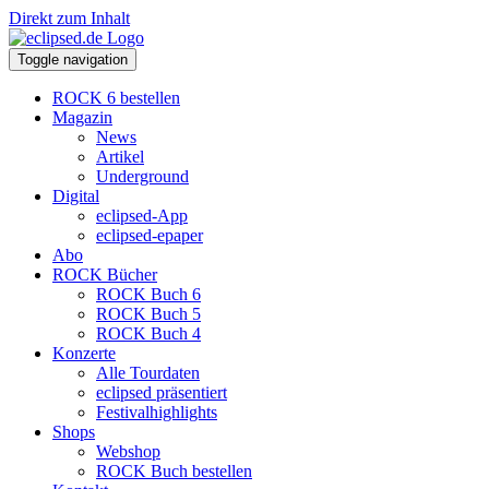
Direkt zum Inhalt
Toggle navigation
ROCK 6 bestellen
Magazin
News
Artikel
Underground
Digital
eclipsed-App
eclipsed-epaper
Abo
ROCK Bücher
ROCK Buch 6
ROCK Buch 5
ROCK Buch 4
Konzerte
Alle Tourdaten
eclipsed präsentiert
Festivalhighlights
Shops
Webshop
ROCK Buch bestellen