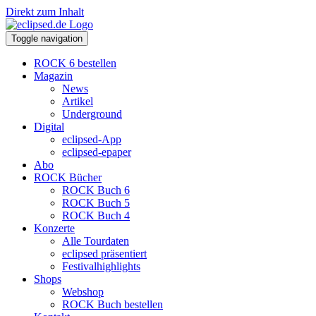
Direkt zum Inhalt
Toggle navigation
ROCK 6 bestellen
Magazin
News
Artikel
Underground
Digital
eclipsed-App
eclipsed-epaper
Abo
ROCK Bücher
ROCK Buch 6
ROCK Buch 5
ROCK Buch 4
Konzerte
Alle Tourdaten
eclipsed präsentiert
Festivalhighlights
Shops
Webshop
ROCK Buch bestellen