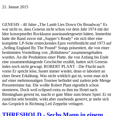
21. Januar 2015
GENESIS - 40 Jahre „The Lamb Lies Down On Broadway“ Es
war nicht so, dass Genesis nicht schon vor dem Jahr 1974 mit der
Idee konzeptueller Rockkunst auseinandergesetzt hätten. Immerhin
hatte die Band zuvor mit „Supper’s Ready“ ein sich über eine
komplette LP-Seite erstreckendes Epos veröffentlicht und 1973 auf
„Selling England By The Pound“ Songs präsentiert, die von einer
bestimmten Vorstellung von „Britishness“ zusammengehalten
wurden. An die Produktion einer Platte, die von Anfang bis Ende
eine zusammenhängende Geschichte erzählt, hatten sich Genesis
indes noch nicht gewagt. ROBERT PLANT - Die Flucht nach
vorne Er spricht leise, hustet immer wieder, denn er laboriert an
einer fiesen Erkältung. Was nicht wirklich gut ist, wenn man sich
auf einer mehrmonatigen Tournee befindet und zudem jede Menge
Pressetermine hat. Die wollte Robert Plant eigentlich schon
stornieren. Doch weil eclipsed extra zu ihm ins Hotel nach
Birmingham gereist ist, macht er gute Mine zum bösen Spiel. Er ist
zunächst sehr bemüht, wirkt aber zusehends genervt, je mehr sich
das Gespräch in Richtung Led Zeppelin verlagert.
THRESHOLD - Sechs Mann in einem