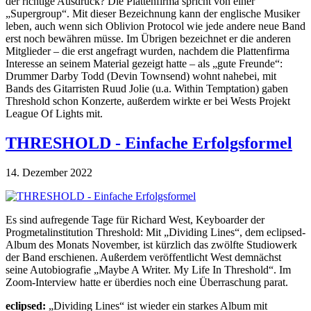
der richtige Ausdruck? Die Plattenfirma spricht von einer
„Supergroup“. Mit dieser Bezeichnung kann der englische Musiker
leben, auch wenn sich Oblivion Protocol wie jede andere neue Band
erst noch bewähren müsse. Im Übrigen bezeichnet er die anderen
Mitglieder – die erst angefragt wurden, nachdem die Plattenfirma
Interesse an seinem Material gezeigt hatte – als „gute Freunde“:
Drummer Darby Todd (Devin Townsend) wohnt nahebei, mit
Bands des Gitarristen Ruud Jolie (u.a. Within Temptation) gaben
Threshold schon Konzerte, außerdem wirkte er bei Wests Projekt
League Of Lights mit.
THRESHOLD - Einfache Erfolgsformel
14. Dezember 2022
Es sind aufregende Tage für Richard West, Keyboarder der
Progmetalinstitution Threshold: Mit „Dividing Lines“, dem eclipsed-
Album des Monats November, ist kürzlich das zwölfte Studiowerk
der Band erschienen. Außerdem veröffentlicht West demnächst
seine Autobiografie „Maybe A Writer. My Life In Threshold“. Im
Zoom-Interview hatte er überdies noch eine Überraschung parat.
eclipsed:
„Dividing Lines“ ist wieder ein starkes Album mit