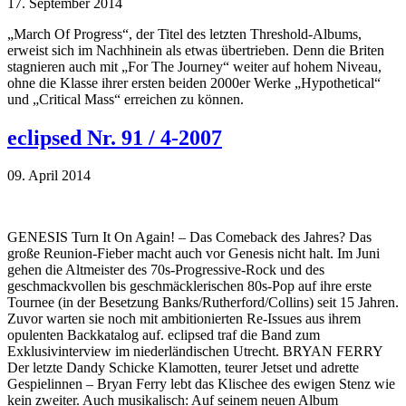
17. September 2014
„March Of Progress“, der Titel des letzten Threshold-Albums,
erweist sich im Nachhinein als etwas übertrieben. Denn die Briten
stagnieren auch mit „For The Journey“ weiter auf hohem Niveau,
ohne die Klasse ihrer ersten beiden 2000er Werke „Hypothetical“
und „Critical Mass“ erreichen zu können.
eclipsed Nr. 91 / 4-2007
09. April 2014
GENESIS Turn It On Again! – Das Comeback des Jahres? Das
große Reunion-Fieber macht auch vor Genesis nicht halt. Im Juni
gehen die Altmeister des 70s-Progressive-Rock und des
geschmackvollen bis geschmäcklerischen 80s-Pop auf ihre erste
Tournee (in der Besetzung Banks/Rutherford/Collins) seit 15 Jahren.
Zuvor warten sie noch mit ambitionierten Re-Issues aus ihrem
opulenten Backkatalog auf. eclipsed traf die Band zum
Exklusivinterview im niederländischen Utrecht. BRYAN FERRY
Der letzte Dandy Schicke Klamotten, teurer Jetset und adrette
Gespielinnen – Bryan Ferry lebt das Klischee des ewigen Stenz wie
kein zweiter. Auch musikalisch: Auf seinem neuen Album