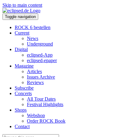
Skip to main content
Toggle navigation
ROCK 6 bestellen
Current
News
Underground
Digital
eclipsed-App
eclipsed-epaper
Magazine
Articles
Issues Archive
Reviews
Subscribe
Concerts
All Tour Dates
Festival Highlights
Shops
Webshop
Order ROCK Book
Contact